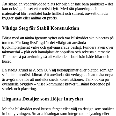
Att skapa en väderskyddad plats för bilen är inte bara praktiskt – det
kan också ge huset ett estetiskt lyft. Med rätt planering och
materialval blir resultatet både hållbart och stilrent, oavsett om du
bygger själv eller anlitar ett proffs.
Viktiga Steg för Stabil Konstruktion
Börja med att tänka igenom syftet och var bilskyddet ska placeras på
tomten. För lång livslängd är det viktigt att använda
tryckimpregnerat virke och galvaniserade beslag. Fundera även över
takmaterial – plåt och kanalplast är populära och robusta alternativ.
Tänk också på avrinning så att vatten leds bort från både bilar och
huset.
En stadig grund är A och O. Välj betongplintar eller plattor, som ger
stabilitet i nordisk klimat. Att använda rätt verktyg och att mäta noga
är avgörande för att undvika sneda konstruktioner. Tänk också på
eventuella bygglov – vissa kommuner kräver tillstånd beroende på
storlek och placering.
Eleganta Detaljer som Höjer Intrycket
Matcha bilskyddet med husets färger eller välj en design som smälter
in i omgivningen. Smarta lösningar som integrerad belysning eller