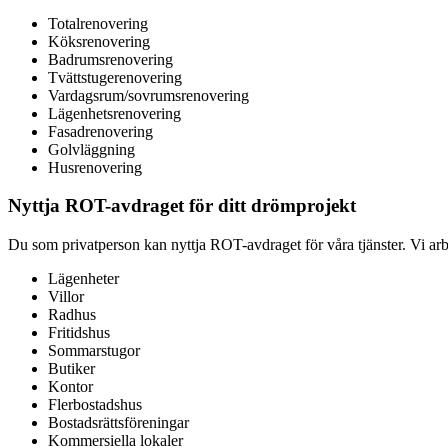
Totalrenovering
Köksrenovering
Badrumsrenovering
Tvättstugerenovering
Vardagsrum/sovrumsrenovering
Lägenhetsrenovering
Fasadrenovering
Golvläggning
Husrenovering
Nyttja ROT-avdraget för ditt drömprojekt
Du som privatperson kan nyttja ROT-avdraget för våra tjänster. Vi arb
Lägenheter
Villor
Radhus
Fritidshus
Sommarstugor
Butiker
Kontor
Flerbostadshus
Bostadsrättsföreningar
Kommersiella lokaler