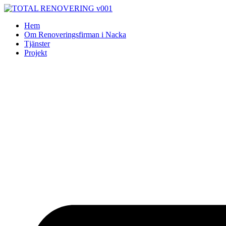
Skip
to
Hem
content
Om Renoveringsfirman i Nacka
Tjänster
Projekt