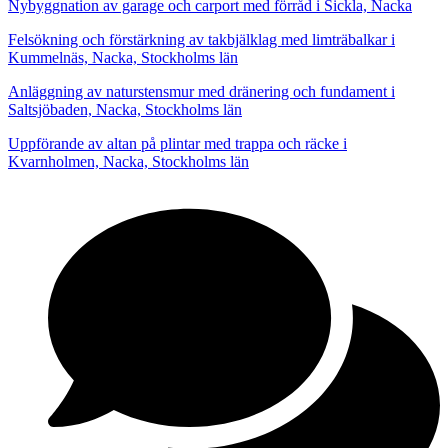
Nybyggnation av garage och carport med förråd i Sickla, Nacka
Felsökning och förstärkning av takbjälklag med limträbalkar i
Kummelnäs, Nacka, Stockholms län
Anläggning av naturstensmur med dränering och fundament i
Saltsjöbaden, Nacka, Stockholms län
Uppförande av altan på plintar med trappa och räcke i
Kvarnholmen, Nacka, Stockholms län