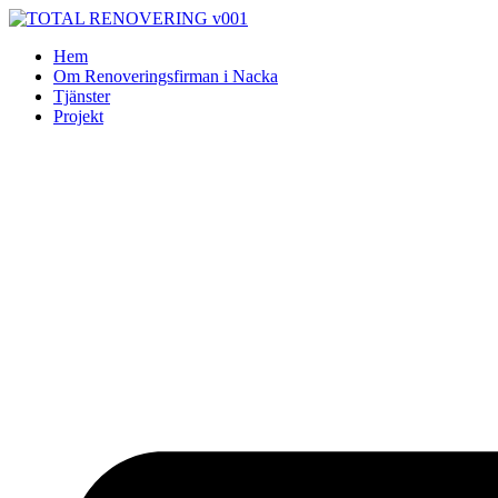
Skip
to
Hem
content
Om Renoveringsfirman i Nacka
Tjänster
Projekt