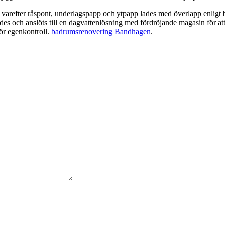
 varefter råspont, underlagspapp och ytpapp lades med överlapp enligt 
des och anslöts till en dagvattenlösning med fördröjande magasin för at
för egenkontroll.
badrumsrenovering Bandhagen
.