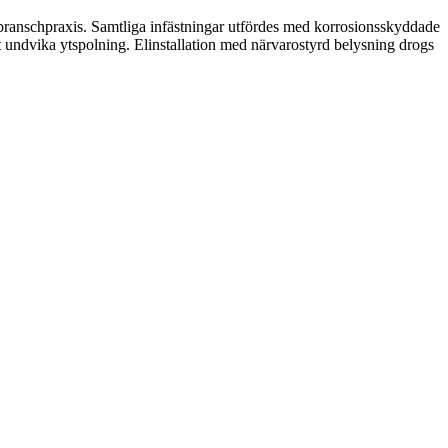
branschpraxis. Samtliga infästningar utfördes med korrosionsskyddade
t undvika ytspolning. Elinstallation med närvarostyrd belysning drogs