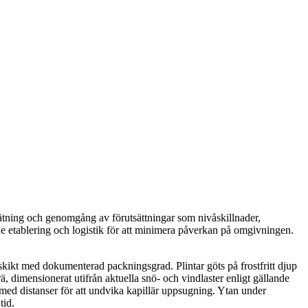
ätning och genomgång av förutsättningar som nivåskillnader,
de etablering och logistik för att minimera påverkan på omgivningen.
skikt med dokumenterad packningsgrad. Plintar göts på frostfritt djup
rä, dimensionerat utifrån aktuella snö- och vindlaster enligt gällande
med distanser för att undvika kapillär uppsugning. Ytan under
tid.