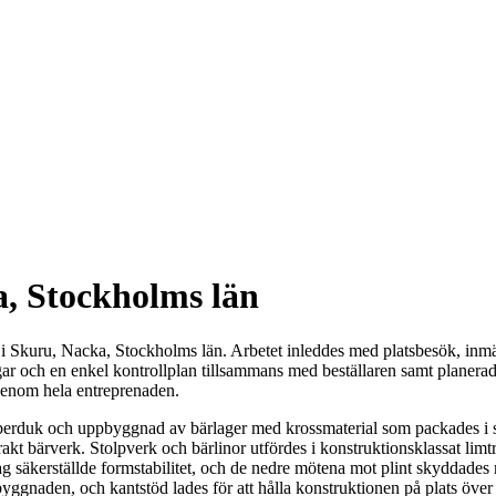
a, Stockholms län
r i Skuru, Nacka, Stockholms län. Arbetet inleddes med platsbesök, inm
gar och en enkel kontrollplan tillsammans med beställaren samt planera
 genom hela entreprenaden.
 fiberduk och uppbyggnad av bärlager med krossmaterial som packades i 
 rakt bärverk. Stolpverk och bärlinor utfördes i konstruktionsklassat limt
 säkerställde formstabilitet, och de nedre mötena mot plint skyddades 
ggnaden, och kantstöd lades för att hålla konstruktionen på plats över 