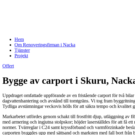
Hem
Om Renoveringsfirman i Nacka
Tjänster
Projekt
Offert
Bygge av carport i Skuru, Nack
Uppdraget omfattade uppförande av en fristående carport för två bila
dagvattenhantering och avstånd till tomtgräns. Vi tog fram byggritnin
Tydliga avstämningar veckovis hölls för att säkra tempo och kvalitet
Markarbetet utfördes genom schakt till frostfritt djup, utläggning av
med armering och ingjutna stolpskor; höjder laserställdes för att få ett
normer. Tvärreglar i C24 samt kryssförband och varmförzinkade beslag
carporten byggdes upp med sättsand och marksten med fall bort från by