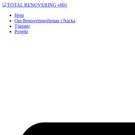
Skip
to
Hem
content
Om Renoveringsfirman i Nacka
Tjänster
Projekt