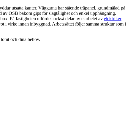
kyddar utsatta kanter. Väggarna har stående träpanel, grundmålad på
ad av OSB bakom gips för slagtålighet och enkel upphängning.
ddbox. På fastigheten utfördes också delar av elarbetet av
elektriker
ot i virke innan inbyggnad. Arbetssättet följer samma struktur som i
n tomt och dina behov.