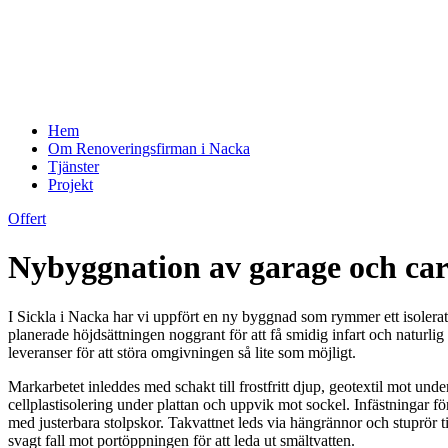
Hem
Om Renoveringsfirman i Nacka
Tjänster
Projekt
Offert
Nybyggnation av garage och car
I Sickla i Nacka har vi uppfört en ny byggnad som rymmer ett isolerat 
planerade höjdsättningen noggrant för att få smidig infart och naturlig
leveranser för att störa omgivningen så lite som möjligt.
Markarbetet inleddes med schakt till frostfritt djup, geotextil mot un
cellplastisolering under plattan och uppvik mot sockel. Infästningar fö
med justerbara stolpskor. Takvattnet leds via hängrännor och stuprör t
svagt fall mot portöppningen för att leda ut smältvatten.