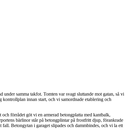
råd under samma takfot. Tomten var svagt sluttande mot gatan, så vi
ig kontrollplan innan start, och vi samordnade etablering och
et och förrådet göt vi en armerad betongplatta med kantbalk,
ortens bärlinor står på betongplintar på frostfritt djup, förankrade
t fall. Betongytan i garaget slipades och dammbindes, och vi la ett