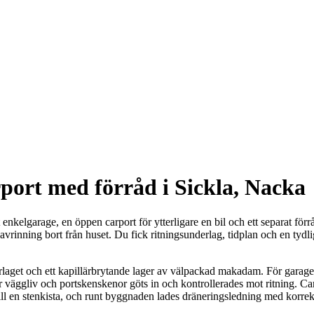
port med förråd i Sickla, Nacka
enkelgarage, en öppen carport för ytterligare en bil och ett separat för
 avrinning bort från huset. Du fick ritningsunderlag, tidplan och en tydl
derlaget och ett kapillärbrytande lager av välpackad makadam. För garag
r väggliv och portskenskenor göts in och kontrollerades mot ritning. Carp
ill en stenkista, och runt byggnaden lades dräneringsledning med korrek