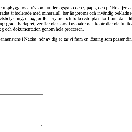
 är uppbyggt med råspont, underlagspapp och ytpapp, och plåtdetaljer s
rådet är isolerade med mineralull, har ångbroms och invändig beklädn
betsbelysning, uttag, jordfelsbrytare och förberedd plats för framtida la
ngsgrad i bärlagret, verifierade stomdiagonaler och kontrollerade fuktkv
 steg och dokumentation genom hela processen.
 annanstans i Nacka, hör av dig så tar vi fram en lösning som passar di