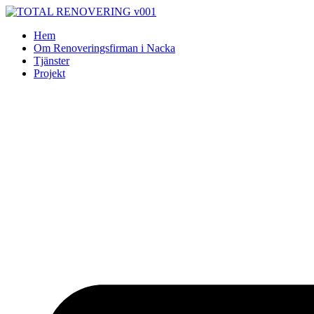
Skip
to
Hem
content
Om Renoveringsfirman i Nacka
Tjänster
Projekt