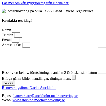
Läs mer om vårt byggföretag från Nacka här.
Kontakta oss idag!
Namn
Telefon
Email
Adress + Ort
Beskriv ert behov, förutsättningar, antal m2 & önskat startdatum
Bifoga gärna bilder, handlingar, ritningar m.m.
Skicka
Renoveringsfirma Nacka Stockholm
E-post:
hantverkare@stockholm-totalrenovering.se
Webb:
www.stockholm-totalrenovering.se